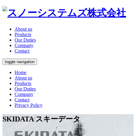
About us
Products
Our Duties
Company
Contact
toggle navigation
Home
About us
Products
Our Duties
Company
Contact
Privacy Policy
SKIDATA
スキーデータ